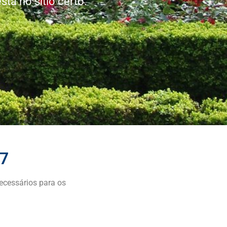
tá no sítio certo.
07
ecessários para os